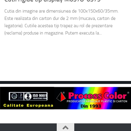
Cutia din imagine are dimensiunea de 100x150x60/35mm.
Este realizata din carton dur de 2 mm (mucava, carton de
legatorie). Cutiile acestea tip trapez au rol de prezentare
(reclama) produse in magazine. Putem executa la...