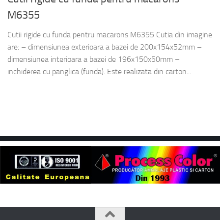
M6355
Cutii rigide cu funda pentru macarons M6355 Cutia din imagine
are: – dimensiunea exterioara a bazei de 200x154x52mm –
dimensiunea interioara a bazei de 196x150x50mm –
inchiderea cu panglica (funda). Este realizata din carton...