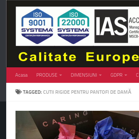
Skip to content
Acasa
PRODUSE
DIMENSIUNI
GDPR
C
TAGGED:
CUTII RIGIDE PENTRU PANTOFI DE DAMĂ