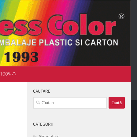
 100% ♺
CAUTARE
Caută
după:
CATEGORII
Alimentare