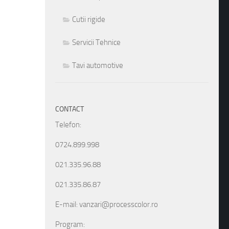
Cutii rigide
Servicii Tehnice
Tavi automotive
CONTACT
Telefon:
0724.899.998
021.335.96.88
021.335.86.87
E-mail: vanzari@processcolor.ro
Program: