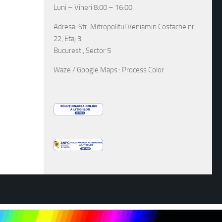
Luni – Vineri 8:00 – 16:00
Adresa: Str. Mitropolitul Veniamin Costache nr.
22, Etaj 3
Bucuresti, Sector 5
Waze / Google Maps : Process Color