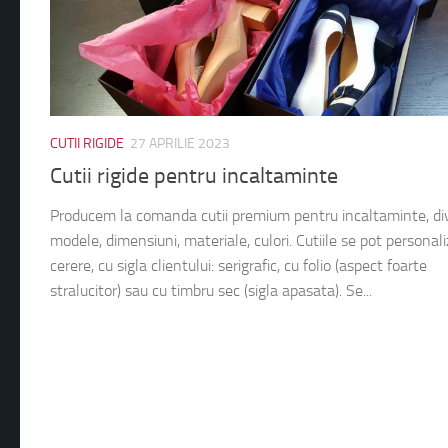
CUTII RIGIDE
27 APRILIE 2023
Cutii rigide pentru incaltaminte
Producem la comanda cutii premium pentru incaltaminte, di
modele, dimensiuni, materiale, culori. Cutiile se pot personali
cerere, cu sigla clientului: serigrafic, cu folio (aspect foarte
stralucitor) sau cu timbru sec (sigla apasata). Se...