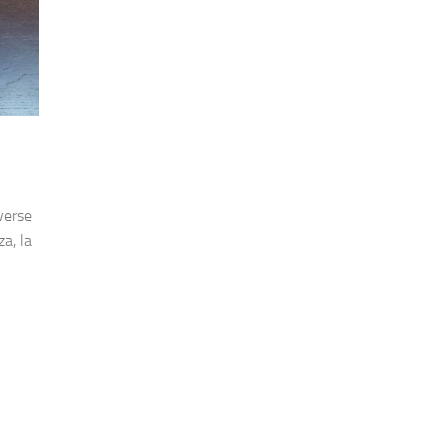
verse
za, la