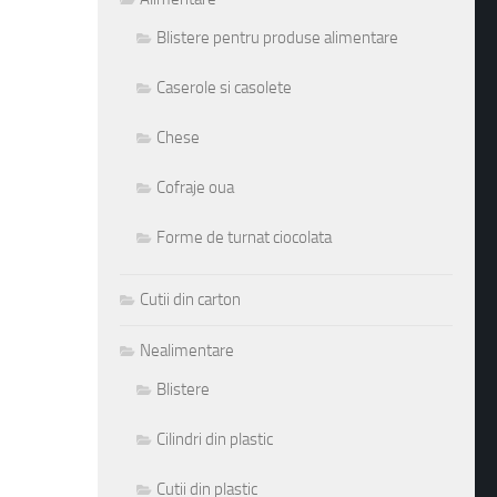
Blistere pentru produse alimentare
Caserole si casolete
Chese
Cofraje oua
Forme de turnat ciocolata
Cutii din carton
Nealimentare
Blistere
Cilindri din plastic
Cutii din plastic