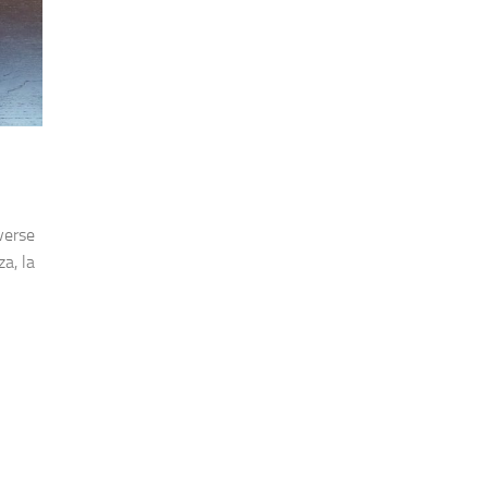
verse
za, la