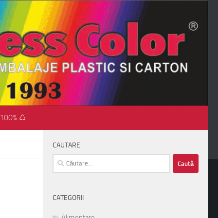
 100% ♺
CAUTARE
Caută
după:
CATEGORII
Alimentare