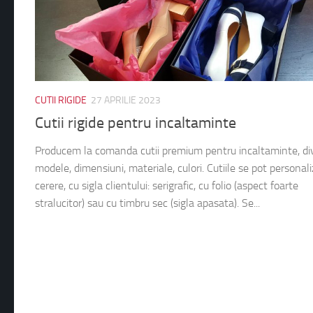
CUTII RIGIDE
27 APRILIE 2023
Cutii rigide pentru incaltaminte
Producem la comanda cutii premium pentru incaltaminte, di
modele, dimensiuni, materiale, culori. Cutiile se pot personali
cerere, cu sigla clientului: serigrafic, cu folio (aspect foarte
stralucitor) sau cu timbru sec (sigla apasata). Se...