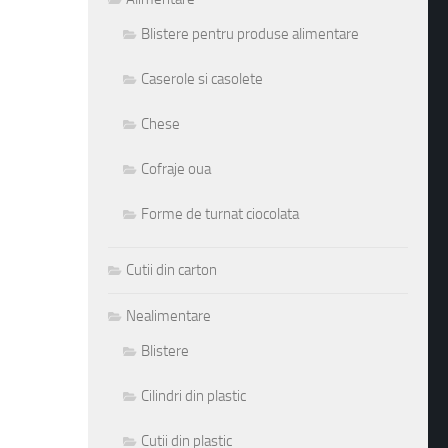
Blistere pentru produse alimentare
Caserole si casolete
Chese
Cofraje oua
Forme de turnat ciocolata
Cutii din carton
Nealimentare
Blistere
Cilindri din plastic
Cutii din plastic