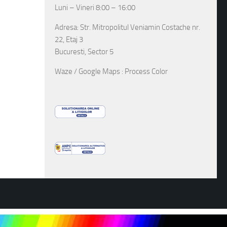
Luni – Vineri 8:00 – 16:00
Adresa: Str. Mitropolitul Veniamin Costache nr.
22, Etaj 3
Bucuresti, Sector 5
Waze / Google Maps : Process Color