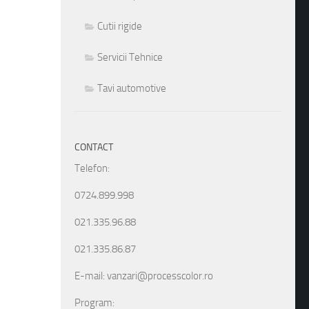
Cutii rigide
Servicii Tehnice
Tavi automotive
CONTACT
Telefon:
0724.899.998
021.335.96.88
021.335.86.87
E-mail: vanzari@processcolor.ro
Program: