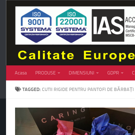
Skip to content
Acasa
PRODUSE
DIMENSIUNI
GDPR
C
TAGGED:
CUTII RIGIDE PENTRU PANTOFI DE BĂRBAȚI