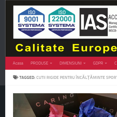
Skip to content
Acasa
PRODUSE
DIMENSIUNI
GDPR
C
TAGGED:
CUTII RIGIDE PENTRU ÎNCĂLȚĂMINTE SPOR