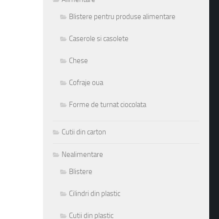
Blistere pentru produse alimentare
Caserole si casolete
Chese
Cofraje oua
Forme de turnat ciocolata
Cutii din carton
Nealimentare
Blistere
Cilindri din plastic
Cutii din plastic