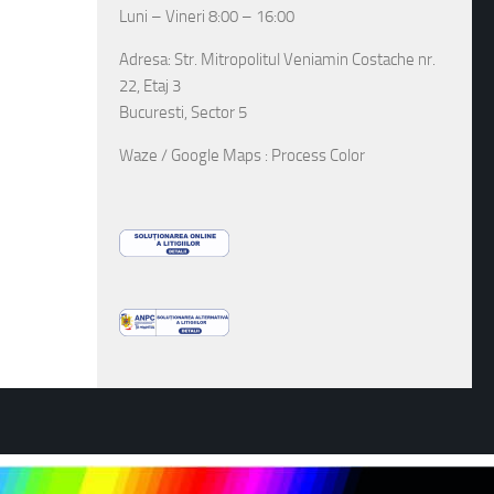
Luni – Vineri 8:00 – 16:00
Adresa: Str. Mitropolitul Veniamin Costache nr.
22, Etaj 3
Bucuresti, Sector 5
Waze / Google Maps : Process Color