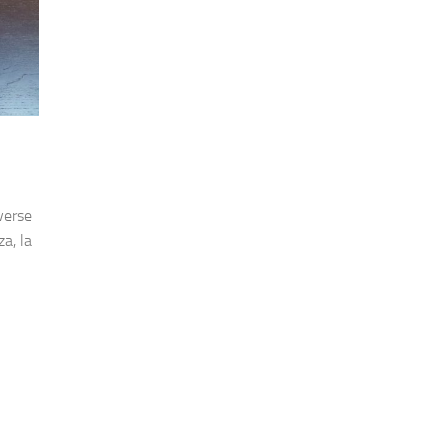
verse
za, la