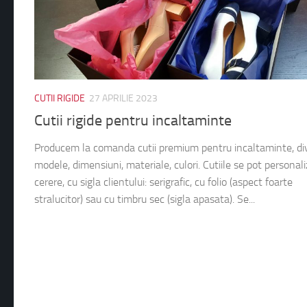
CUTII RIGIDE
27 APRILIE 2023
Cutii rigide pentru incaltaminte
Producem la comanda cutii premium pentru incaltaminte, di
modele, dimensiuni, materiale, culori. Cutiile se pot personali
cerere, cu sigla clientului: serigrafic, cu folio (aspect foarte
stralucitor) sau cu timbru sec (sigla apasata). Se...