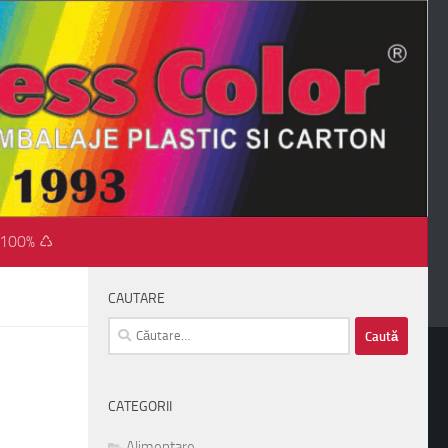
 100% ♺
CAUTARE
Caută
după:
CATEGORII
Alimentare