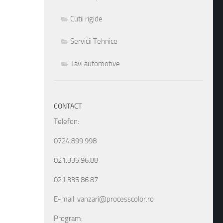
Cutii rigide
Servicii Tehnice
Tavi automotive
CONTACT
Telefon:
0724.899.998
021.335.96.88
021.335.86.87
E-mail: vanzari@processcolor.ro
Program: