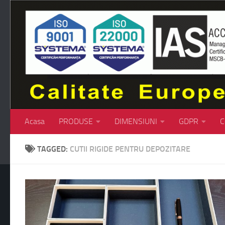
Skip to content
Acasa
PRODUSE
DIMENSIUNI
GDPR
C
TAGGED:
CUTII RIGIDE PENTRU DEPOZITARE