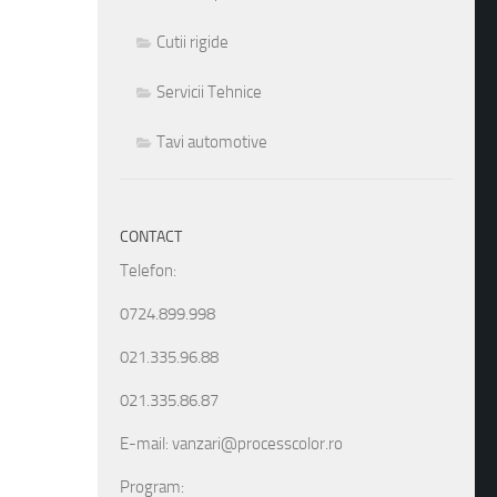
Cutii rigide
Servicii Tehnice
Tavi automotive
CONTACT
Telefon:
0724.899.998
021.335.96.88
021.335.86.87
E-mail: vanzari@processcolor.ro
Program: