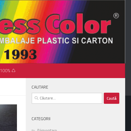
 100% ♺
CAUTARE
Caută
după:
CATEGORII
Alimentare