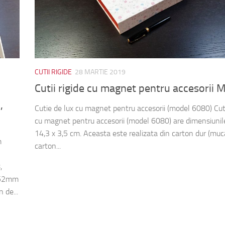
CUTII RIGIDE
28 MARTIE 2019
Cutii rigide cu magnet pentru accesorii
,
Cutie de lux cu magnet pentru accesorii (model 6080) Cut
cu magnet pentru accesorii (model 6080) are dimensiunil
14,3 x 3,5 cm. Aceasta este realizata din carton dur (muc
m
carton...
,
x52mm
 de...