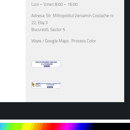
Luni – Vineri 8:00 – 16:00
Adresa: Str. Mitropolitul Veniamin Costache nr.
22, Etaj 3
Bucuresti, Sector 5
Waze / Google Maps : Process Color