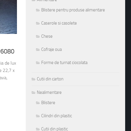
Blistere pentru produse alimentare
Caserole si casolete
Chese
Cofraje oua
 M6080
Forme de turnat ciocolata
ia de lux
e 22,7 x
ava,
Cutii din carton
Nealimentare
Blistere
Cilindri din plastic
Cutii din plastic