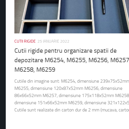
CUTII RIGIDE
25 IANUARIE 2022
Cutii rigide pentru organizare spatii de
depozitare M6254, M6255, M6256, M6257
M6258, M6259
Cutiile din imagine sunt: M6254, dimensiune 239x75x52m
M6255, dimensiune 120x87x52mm M6256, dimensiune
86x66x52mm M6257, dimensiune 175x118x52mm M6258
dimensiune 151x66x52mm M6259, dimensiune 321x122
Cutiile sunt realizate din carton dur de 2 mm (mucava, carton