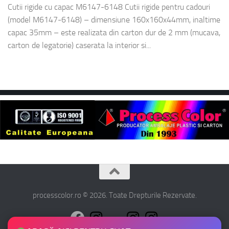
Cutii rigide cu capac M6147-6148 Cutii rigide pentru cadouri
(model M6147-6148) – dimensiune 160x160x44mm, inaltime
capac 35mm – este realizata din carton dur de 2 mm (mucava,
carton de legatorie) caserata la interior si...
processcolor.ro © 2026. Toate Drepturile Rezervate.