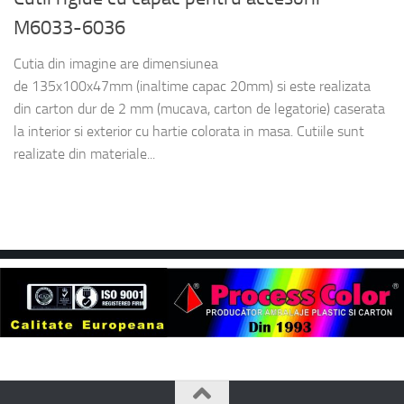
M6033-6036
Cutia din imagine are dimensiunea
de 135x100x47mm (inaltime capac 20mm) si este realizata
din carton dur de 2 mm (mucava, carton de legatorie) caserata
la interior si exterior cu hartie colorata in masa. Cutiile sunt
realizate din materiale...