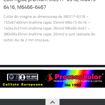
6416, M6466-6467
Cutiile din imagine au dimensiunea de: M6317-6318 –
155x87x60mm (inaltime capac 55mm) M6415-6416 –
140x43x31mm (inaltime capac 26mm) M6466-6467 –
380x95x35mm (inaltime capac 20mm) si sunt realizate din
carton dur de 2 mm (mucava,...