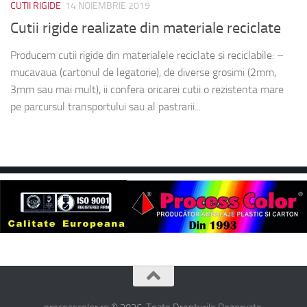
CUTII RIGIDE
14 NOIEMBRIE 2019
Cutii rigide realizate din materiale reciclate
Producem cutii rigide din materialele reciclate si reciclabile: –
mucavaua (cartonul de legatorie), de diverse grosimi (2mm,
3mm sau mai mult), ii confera oricarei cutii o rezistenta mare
pe parcursul transportului sau al pastrarii...