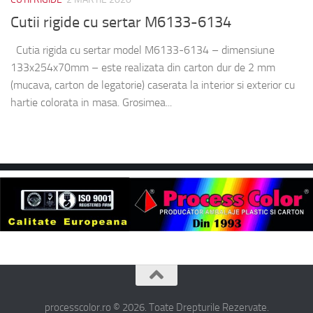
Cutii rigide cu sertar M6133-6134
Cutia rigida cu sertar model M6133-6134 – dimensiune
133x254x70mm – este realizata din carton dur de 2 mm
(mucava, carton de legatorie) caserata la interior si exterior cu
hartie colorata in masa. Grosimea...
processcolor.ro © 2026. Toate Drepturile Rezervate.