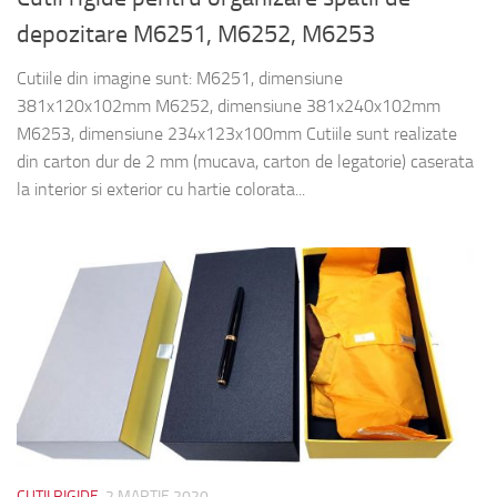
depozitare M6251, M6252, M6253
Cutiile din imagine sunt: M6251, dimensiune
381x120x102mm M6252, dimensiune 381x240x102mm
M6253, dimensiune 234x123x100mm Cutiile sunt realizate
din carton dur de 2 mm (mucava, carton de legatorie) caserata
la interior si exterior cu hartie colorata...
CUTII RIGIDE
2 MARTIE 2020