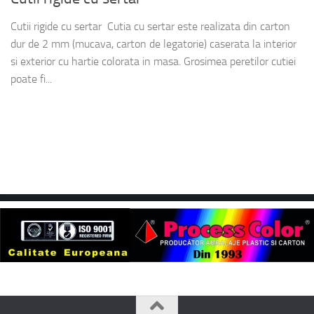
Cutii rigide cu sertar Cutia cu sertar este realizata din carton
dur de 2 mm (mucava, carton de legatorie) caserata la interior
si exterior cu hartie colorata in masa. Grosimea peretilor cutiei
poate fi...