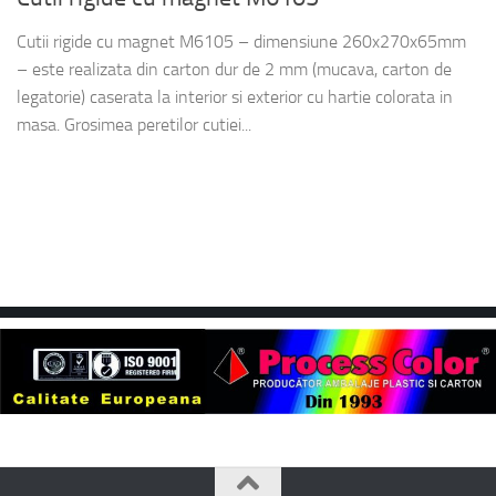
Cutii rigide cu magnet M6105 – dimensiune 260x270x65mm
– este realizata din carton dur de 2 mm (mucava, carton de
legatorie) caserata la interior si exterior cu hartie colorata in
masa. Grosimea peretilor cutiei...