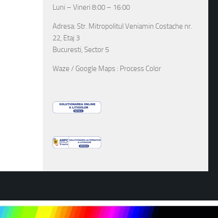
Luni – Vineri 8:00 – 16:00
Adresa: Str. Mitropolitul Veniamin Costache nr.
22, Etaj 3
Bucuresti, Sector 5
Waze / Google Maps : Process Color