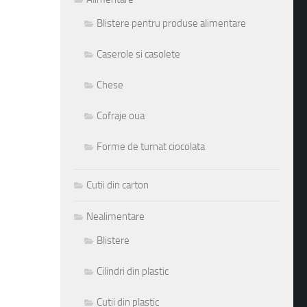
Blistere pentru produse alimentare
Caserole si casolete
Chese
Cofraje oua
Forme de turnat ciocolata
Cutii din carton
Nealimentare
Blistere
Cilindri din plastic
Cutii din plastic