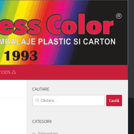
 100% ♺
CAUTARE
Caută
după:
CATEGORII
Alimentare