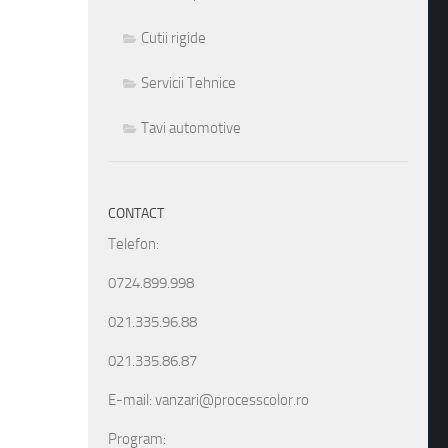
Cutii rigide
Servicii Tehnice
Tavi automotive
CONTACT
Telefon:
0724.899.998
021.335.96.88
021.335.86.87
E-mail: vanzari@processcolor.ro
Program: