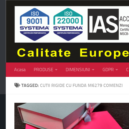
Skip to content
Acasa
PRODUSE
DIMENSIUNI
GDPR
C
TAGGED:
CUTII RIGIDE CU FUNDA M6279 COMENZI