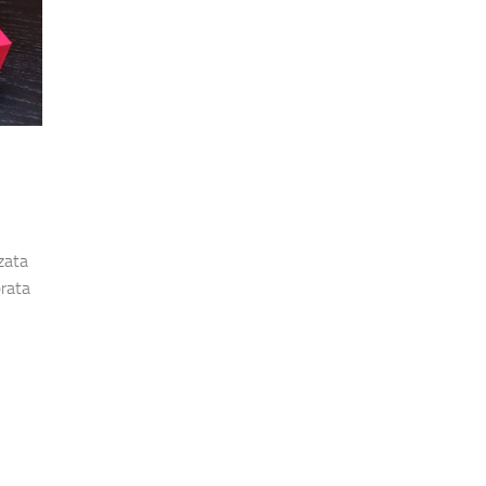
zata
erata