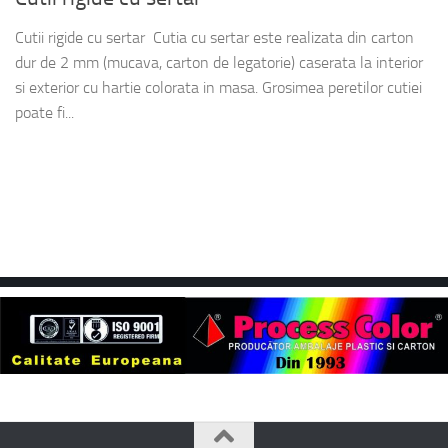
Cutii rigide cu sertar Cutia cu sertar este realizata din carton
dur de 2 mm (mucava, carton de legatorie) caserata la interior
si exterior cu hartie colorata in masa. Grosimea peretilor cutiei
poate fi...