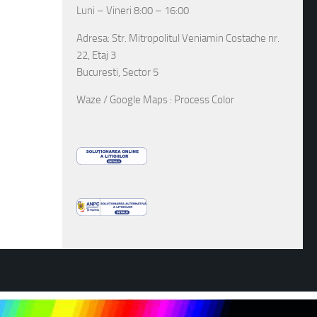
Luni – Vineri 8:00 – 16:00
Adresa: Str. Mitropolitul Veniamin Costache nr.
22, Etaj 3
Bucuresti, Sector 5
Waze / Google Maps : Process Color