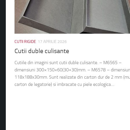
CUTII RIGIDE
17 APRILIE 2026
Cutii duble culisante
Cutiile din imagini sunt cutii duble culisante. – M6565 –
dimensiuni 300×150×60(30+30)mm. – M6578 – dimensiun
118x188x30mm. Sunt realizate din carton dur de 2 mm (mu
carton de legatorie) si imbracate cu piele ecologica....