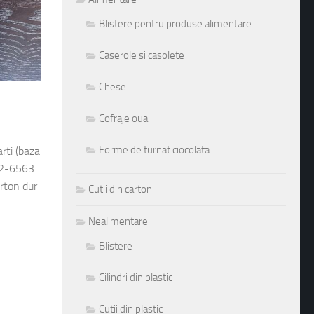
Blistere pentru produse alimentare
Caserole si casolete
Chese
Cofraje oua
Forme de turnat ciocolata
rti (baza
562-6563
rton dur
Cutii din carton
Nealimentare
Blistere
Cilindri din plastic
Cutii din plastic