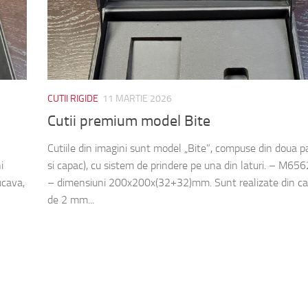
CUTII RIGIDE
11 MARTIE 2026
Cutii premium model Bite
Cutiile din imagini sunt model „Bite”, compuse din doua pa
i
si capac), cu sistem de prindere pe una din laturi. – M6
cava,
– dimensiuni 200x200x(32+32)mm. Sunt realizate din ca
de 2 mm...