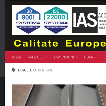
Skip to content
Acasa
PRODUSE
DIMENSIUNI
GDPR
C
TAGGED:
CUTII RIGIDE