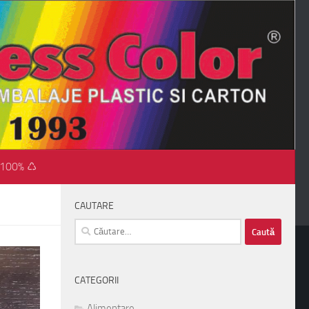
 100% ♺
CAUTARE
Caută
după:
CATEGORII
Alimentare