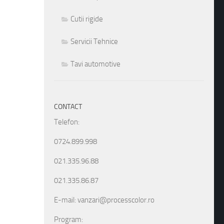
Cutii rigide
Servicii Tehnice
Tavi automotive
CONTACT
Telefon:
0724.899.998
021.335.96.88
021.335.86.87
E-mail: vanzari@processcolor.ro
Program: