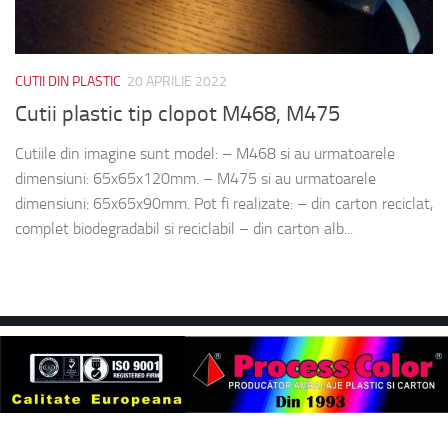
CUTII DIN PLASTIC
20 APRILIE 2022
Cutii plastic tip clopot M468, M475
Cutiile din imagine sunt model: – M468 si au urmatoarele
dimensiuni: 65x65x120mm. – M475 si au urmatoarele
dimensiuni: 65x65x90mm. Pot fi realizate: – din carton reciclat,
complet biodegradabil si reciclabil – din carton alb...