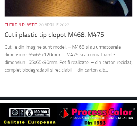
CUTII DIN PLASTIC
20 APRILIE 2022
Cutii plastic tip clopot M468, M475
Cutiile din imagine sunt model: – M468 si au urmatoarele
dimensiuni: 65x65x120mm. – M475 si au urmatoarele
dimensiuni: 65x65x90mm. Pot fi realizate: – din carton reciclat,
complet biodegradabil si reciclabil – din carton alb...