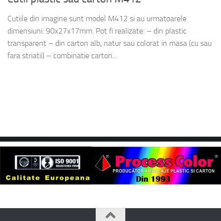
Cutiile din imagine sunt model M412 si au urmatoarele
dimensiuni: 90x27x17mm. Pot fi realizate: – din plastic
transparent – din carton alb, natur sau colorat in masa (cu sau
fara striatii) – combinatie carton...