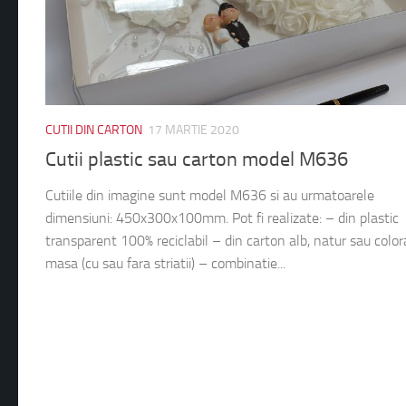
CUTII DIN CARTON
17 MARTIE 2020
Cutii plastic sau carton model M636
Cutiile din imagine sunt model M636 si au urmatoarele
dimensiuni: 450x300x100mm. Pot fi realizate: – din plastic
transparent 100% reciclabil – din carton alb, natur sau color
masa (cu sau fara striatii) – combinatie...