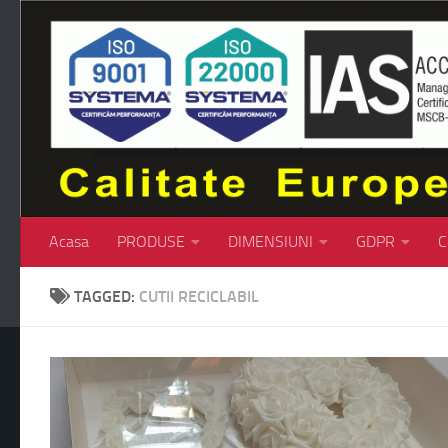
Skip to content
Acasa
PRODUSE
DIMENSIUNI
GDPR
C
TAGGED:
CUTII RECICLABIL