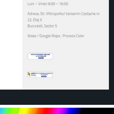
Luni – Vineri 8:00 – 16:00
Adresa: Str. Mitropolitul Veniamin Costache nr.
22, Etaj 3
Bucuresti, Sector 5
Waze / Google Maps : Process Color