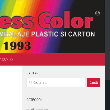
 100% ♺
CAUTARE
Caută
după:
CATEGORII
Alimentare