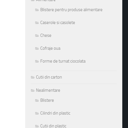
Blistere pentru produse alimentare
Caserole si casolete
Chese
Cofraje oua
Forme de turnat ciocolata
Cutii din carton
Nealimentare
Blistere
Cilindri din plastic
Cutii din plastic