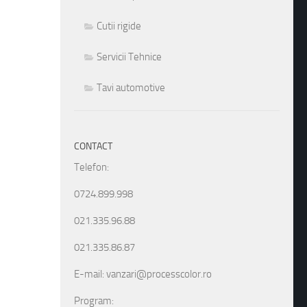
Cutii rigide
Servicii Tehnice
Tavi automotive
CONTACT
Telefon:
0724.899.998
021.335.96.88
021.335.86.87
E-mail: vanzari@processcolor.ro
Program: