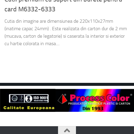
card M6332-6333
Cutia din imagine are dimensiunea de 220x110x27mm
(inatime capac 24mm) . Este realizata din carton dur de 2 mm
(mucava, carton de legatorie) si caserata la interior si exterior
cu hartie colorata in masa....