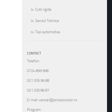
Cutii rigide
Servicii Tehnice
Tavi automotive
CONTACT
Telefon:
0724.899.998
021.335.96.88
021.335.86.87
E-mail: vanzari@processcolor.ro
Program: