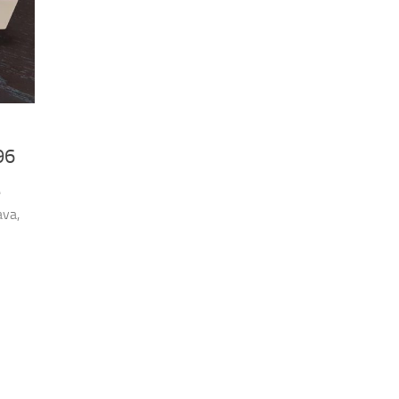
96
e
ava,