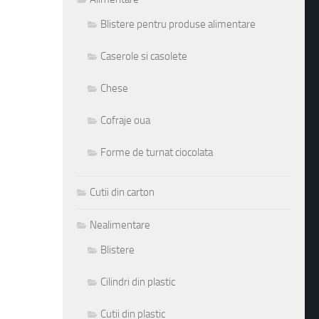
Blistere pentru produse alimentare
Caserole si casolete
Chese
Cofraje oua
Forme de turnat ciocolata
Cutii din carton
Nealimentare
Blistere
Cilindri din plastic
Cutii din plastic