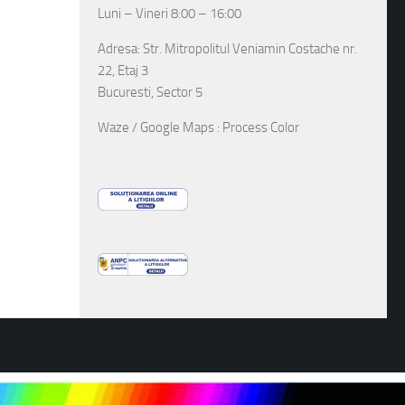
Luni – Vineri 8:00 – 16:00
Adresa: Str. Mitropolitul Veniamin Costache nr.
22, Etaj 3
Bucuresti, Sector 5
Waze / Google Maps : Process Color