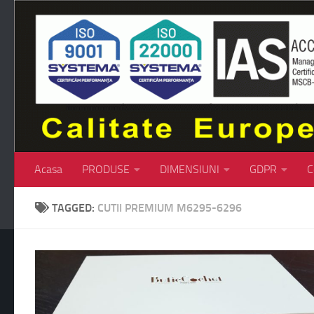
Skip to content
Acasa
PRODUSE
DIMENSIUNI
GDPR
C
TAGGED:
CUTII PREMIUM M6295-6296