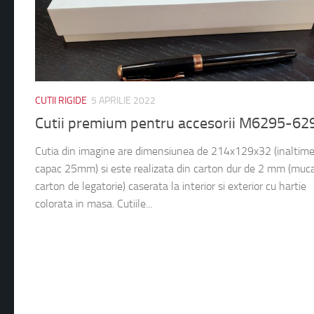
CUTII RIGIDE
5 APRILIE 2022
Cutii premium pentru accesorii M6295-62
Cutia din imagine are dimensiunea de 214x129x32 (inaltim
capac 25mm) si este realizata din carton dur de 2 mm (muc
carton de legatorie) caserata la interior si exterior cu hartie
colorata in masa. Cutiile...