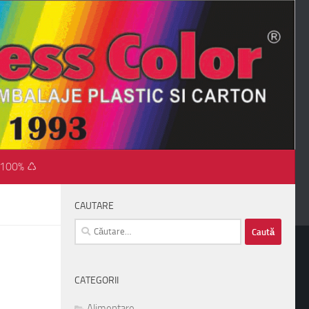
 100% ♺
CAUTARE
Caută
după:
CATEGORII
Alimentare