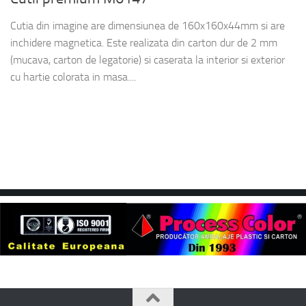
Cutia din imagine are dimensiunea de 160x160x44mm si are
inchidere magnetica. Este realizata din carton dur de 2 mm
(mucava, carton de legatorie) si caserata la interior si exterior
cu hartie colorata in masa....