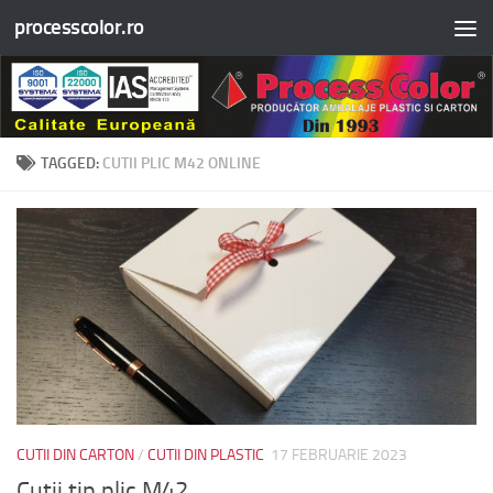
processcolor.ro
Skip to content
TAGGED:
CUTII PLIC M42 ONLINE
CUTII DIN CARTON
/
CUTII DIN PLASTIC
17 FEBRUARIE 2023
Cutii tip plic M42