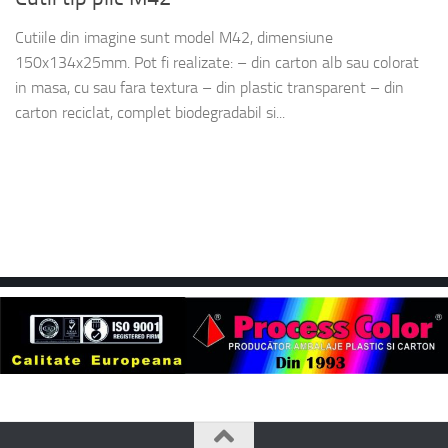
Cutiile din imagine sunt model M42, dimensiune
150x134x25mm. Pot fi realizate: – din carton alb sau colorat
in masa, cu sau fara textura – din plastic transparent – din
carton reciclat, complet biodegradabil si...