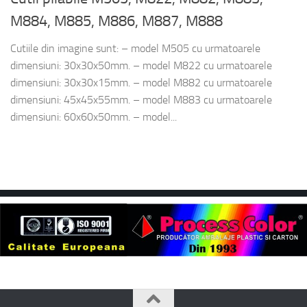
M884, M885, M886, M887, M888
Cutiile din imagine sunt: – model M505 cu urmatoarele
dimensiuni: 30x30x50mm. – model M822 cu urmatoarele
dimensiuni: 30x30x15mm. – model M882 cu urmatoarele
dimensiuni: 45x45x55mm. – model M883 cu urmatoarele
dimensiuni: 60x60x50mm. – model...