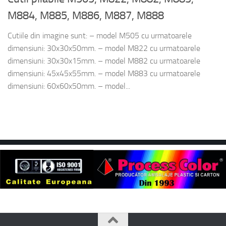
M884, M885, M886, M887, M888
Cutiile din imagine sunt: – model M505 cu urmatoarele
dimensiuni: 30x30x50mm. – model M822 cu urmatoarele
dimensiuni: 30x30x15mm. – model M882 cu urmatoarele
dimensiuni: 45x45x55mm. – model M883 cu urmatoarele
dimensiuni: 60x60x50mm. – model...