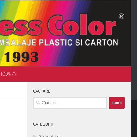
 100% ♺
CAUTARE
Caută
după:
CATEGORII
Alimentare