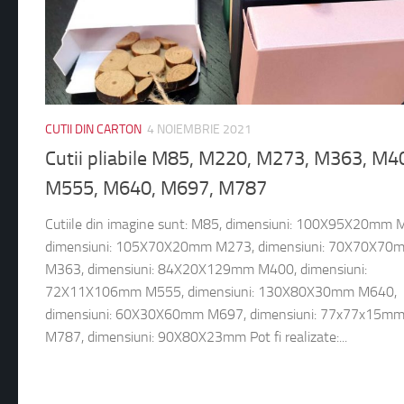
CUTII DIN CARTON
4 NOIEMBRIE 2021
Cutii pliabile M85, M220, M273, M363, M4
M555, M640, M697, M787
Cutiile din imagine sunt: M85, dimensiuni: 100X95X20mm 
dimensiuni: 105X70X20mm M273, dimensiuni: 70X70X70
M363, dimensiuni: 84X20X129mm M400, dimensiuni:
72X11X106mm M555, dimensiuni: 130X80X30mm M640,
dimensiuni: 60X30X60mm M697, dimensiuni: 77x77x15m
M787, dimensiuni: 90X80X23mm Pot fi realizate:...