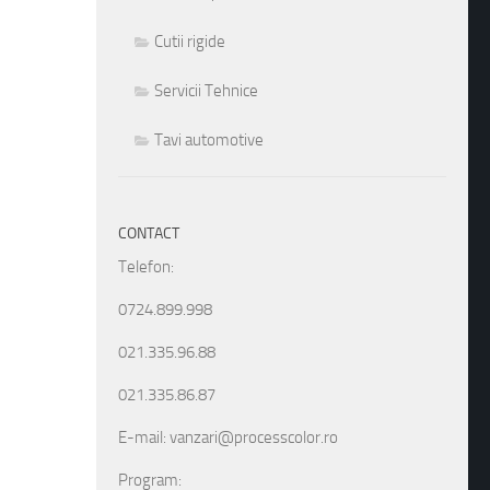
Cutii rigide
Servicii Tehnice
Tavi automotive
CONTACT
Telefon:
0724.899.998
021.335.96.88
021.335.86.87
E-mail: vanzari@processcolor.ro
Program: