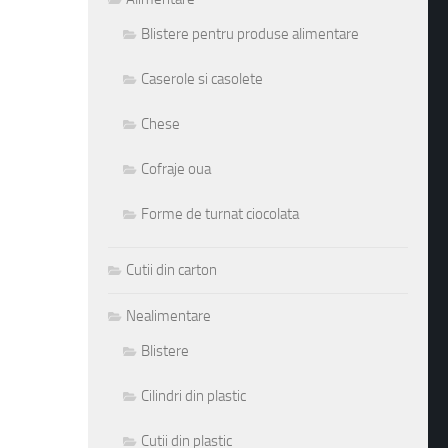
Blistere pentru produse alimentare
Caserole si casolete
Chese
Cofraje oua
Forme de turnat ciocolata
Cutii din carton
Nealimentare
Blistere
Cilindri din plastic
Cutii din plastic