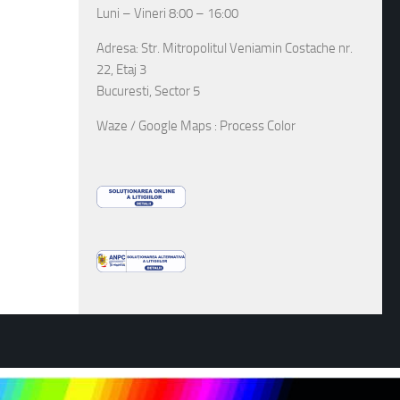
Luni – Vineri 8:00 – 16:00
Adresa: Str. Mitropolitul Veniamin Costache nr.
22, Etaj 3
Bucuresti, Sector 5
Waze / Google Maps : Process Color