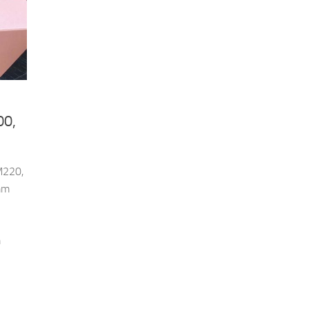
00,
M220,
mm
m