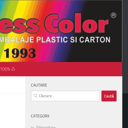
 100% ♺
CAUTARE
Caută
după:
CATEGORII
Alimentare