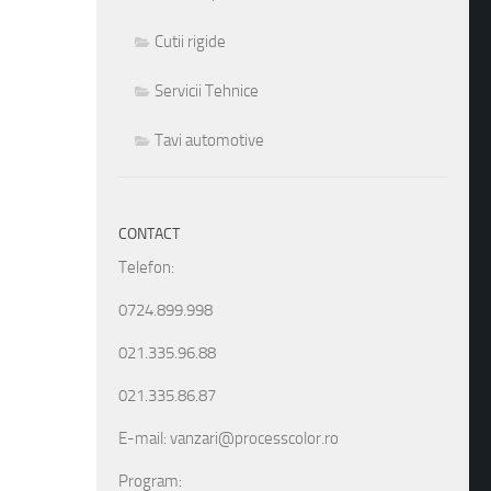
Cutii rigide
Servicii Tehnice
Tavi automotive
CONTACT
Telefon:
0724.899.998
021.335.96.88
021.335.86.87
E-mail: vanzari@processcolor.ro
Program: