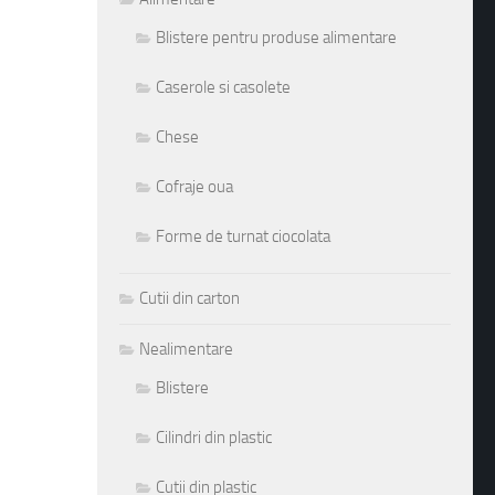
Blistere pentru produse alimentare
Caserole si casolete
Chese
Cofraje oua
Forme de turnat ciocolata
Cutii din carton
Nealimentare
Blistere
Cilindri din plastic
Cutii din plastic