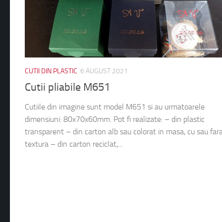
CUTII DIN PLASTIC
6 AUGUST 2021
Cutii pliabile M651
Cutiile din imagine sunt model M651 si au urmatoarele
dimensiuni: 80x70x60mm. Pot fi realizate: – din plastic
transparent – din carton alb sau colorat in masa, cu sau far
textura – din carton reciclat,...