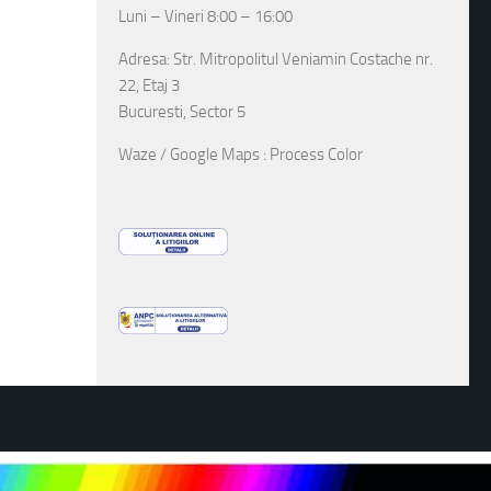
Luni – Vineri 8:00 – 16:00
Adresa: Str. Mitropolitul Veniamin Costache nr.
22, Etaj 3
Bucuresti, Sector 5
Waze / Google Maps : Process Color