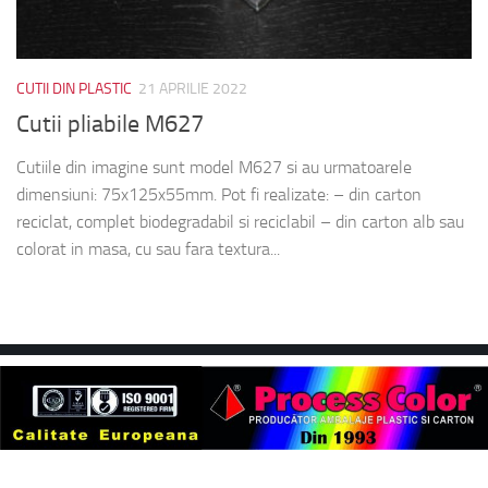
CUTII DIN PLASTIC
21 APRILIE 2022
Cutii pliabile M627
Cutiile din imagine sunt model M627 si au urmatoarele
dimensiuni: 75x125x55mm. Pot fi realizate: – din carton
reciclat, complet biodegradabil si reciclabil – din carton alb sau
colorat in masa, cu sau fara textura...