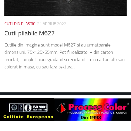
CUTII DIN PLASTIC
21 APRILIE 2022
Cutii pliabile M627
Cutiile din imagine sunt model M627 si au urmatoarele
dimensiuni: 75x125x55mm. Pot fi realizate: – din carton
reciclat, complet biodegradabil si reciclabil – din carton alb sau
colorat in masa, cu sau fara textura...