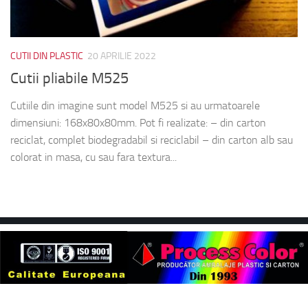
CUTII DIN PLASTIC
20 APRILIE 2022
Cutii pliabile M525
Cutiile din imagine sunt model M525 si au urmatoarele
dimensiuni: 168x80x80mm. Pot fi realizate: – din carton
reciclat, complet biodegradabil si reciclabil – din carton alb sau
colorat in masa, cu sau fara textura...