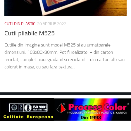
CUTII DIN PLASTIC
20 APRILIE 2022
Cutii pliabile M525
Cutiile din imagine sunt model M525 si au urmatoarele
dimensiuni: 168x80x80mm. Pot fi realizate: – din carton
reciclat, complet biodegradabil si reciclabil – din carton alb sau
colorat in masa, cu sau fara textura...