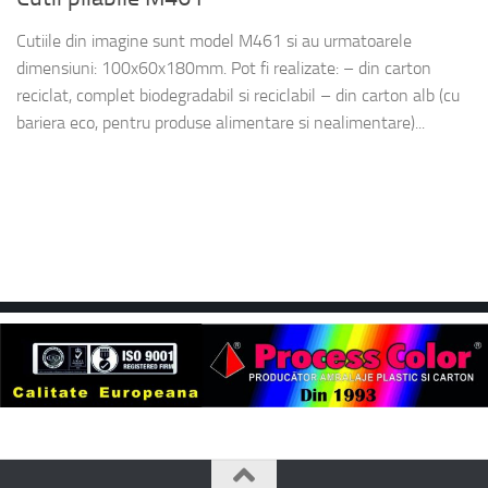
Cutiile din imagine sunt model M461 si au urmatoarele
dimensiuni: 100x60x180mm. Pot fi realizate: – din carton
reciclat, complet biodegradabil si reciclabil – din carton alb (cu
bariera eco, pentru produse alimentare si nealimentare)...