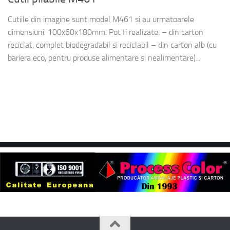
Cutiile din imagine sunt model M461 si au urmatoarele
dimensiuni: 100x60x180mm. Pot fi realizate: – din carton
reciclat, complet biodegradabil si reciclabil – din carton alb (cu
bariera eco, pentru produse alimentare si nealimentare)...