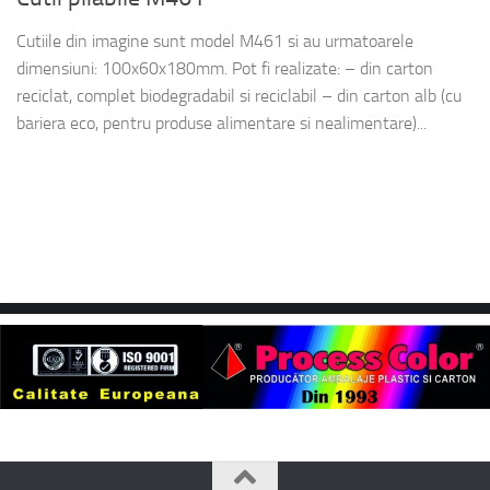
Cutiile din imagine sunt model M461 si au urmatoarele
dimensiuni: 100x60x180mm. Pot fi realizate: – din carton
reciclat, complet biodegradabil si reciclabil – din carton alb (cu
bariera eco, pentru produse alimentare si nealimentare)...