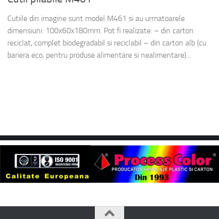
Cutiile din imagine sunt model M461 si au urmatoarele
dimensiuni: 100x60x180mm. Pot fi realizate: – din carton
reciclat, complet biodegradabil si reciclabil – din carton alb (cu
bariera eco, pentru produse alimentare si nealimentare)...