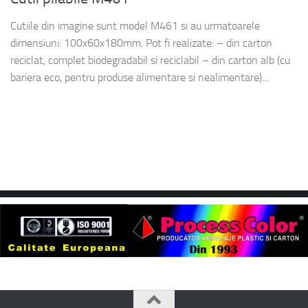
Cutiile din imagine sunt model M461 si au urmatoarele
dimensiuni: 100x60x180mm. Pot fi realizate: – din carton
reciclat, complet biodegradabil si reciclabil – din carton alb (cu
bariera eco, pentru produse alimentare si nealimentare)...