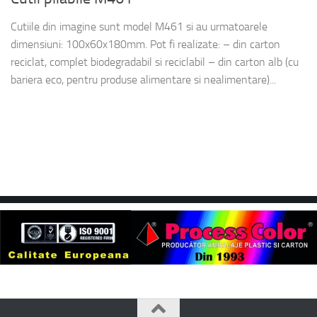
Cutiile din imagine sunt model M461 si au urmatoarele
dimensiuni: 100x60x180mm. Pot fi realizate: – din carton
reciclat, complet biodegradabil si reciclabil – din carton alb (cu
bariera eco, pentru produse alimentare si nealimentare)...