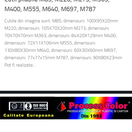
M400, M555, M640, M697, M787
Cutiile din imagine sunt: M85, dimensiuni: 100X95X20mm
M220, dimensiuni: 105X70X20mm M273, dimensiuni:
70X70X70mm M363, dimensiuni: 84X20X129mm M400,
dimensiuni: 72X11X106mm M555, dimensiuni:
130X80X30mm M640, dimensiuni: 60X30X60mm M697,
dimensiuni: 77x77x15mm M787, dimensiuni: 90X80X23mm
Pot fi realizate:...