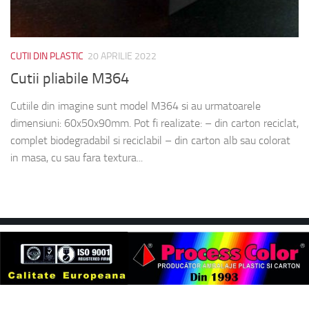
CUTII DIN PLASTIC
20 APRILIE 2022
Cutii pliabile M364
Cutiile din imagine sunt model M364 si au urmatoarele
dimensiuni: 60x50x90mm. Pot fi realizate: – din carton reciclat,
complet biodegradabil si reciclabil – din carton alb sau colorat
in masa, cu sau fara textura...