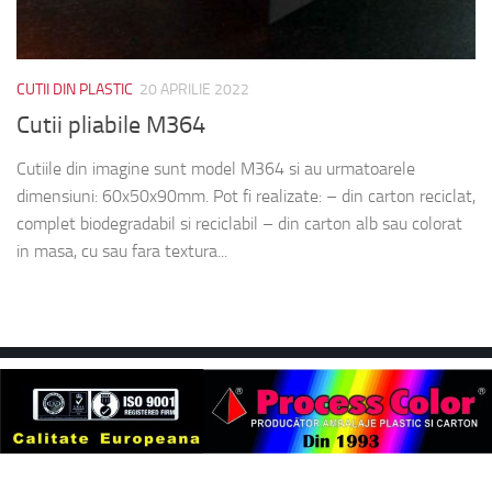
CUTII DIN PLASTIC
20 APRILIE 2022
Cutii pliabile M364
Cutiile din imagine sunt model M364 si au urmatoarele
dimensiuni: 60x50x90mm. Pot fi realizate: – din carton reciclat,
complet biodegradabil si reciclabil – din carton alb sau colorat
in masa, cu sau fara textura...