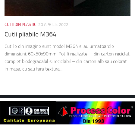
CUTII DIN PLASTIC
20 APRILIE 2022
Cutii pliabile M364
Cutiile din imagine sunt model M364 si au urmatoarele
dimensiuni: 60x50x90mm. Pot fi realizate: – din carton reciclat,
complet biodegradabil si reciclabil – din carton alb sau colorat
in masa, cu sau fara textura...