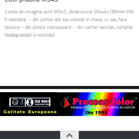
Cutiile din imagine sunt M345, dimensiune 50x44x180mm Pot
fi realizate: – din carton alb sau colorat in masa, cu sau fara
textura – din plastic transparent – din carton reciclat, complet
biodegradabil si reciclabil...