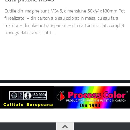
Cutiile din imagine sunt M345, dimensiune 50x44x180mm Pot
fi realizate: – din carton alb sau colorat in masa, cu sau fara
textura – din plastic transparent – din carton reciclat, complet
biodegradabil si reciclabil...