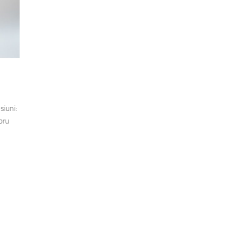
siuni:
bru