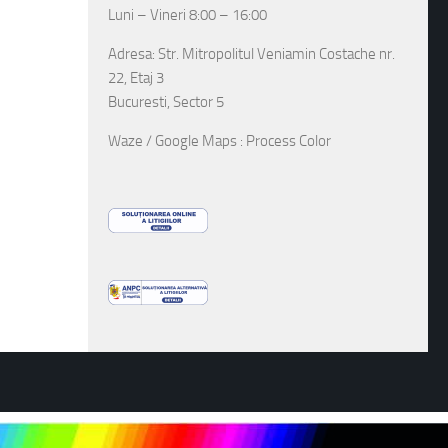
Luni – Vineri 8:00 – 16:00
Adresa: Str. Mitropolitul Veniamin Costache nr.
22, Etaj 3
Bucuresti, Sector 5
Waze / Google Maps : Process Color