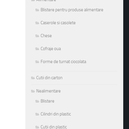
Blistere pentru produse alimentare
Caserole si casolete
Chese
Cofraje oua
Forme de turnat ciocolata
Cutii din carton
Nealimentare
Blistere
Cilindri din plastic
Cutii din plastic