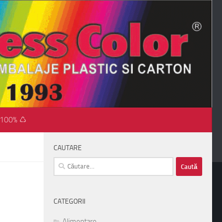
 100% ♺
CAUTARE
Caută
după:
CATEGORII
Alimentare