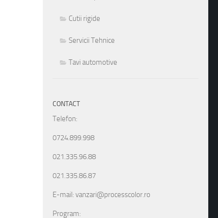
Cutii rigide
Servicii Tehnice
Tavi automotive
CONTACT
Telefon:
0724.899.998
021.335.96.88
021.335.86.87
E-mail: vanzari@processcolor.ro
Program: