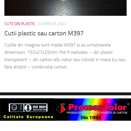
CUTII DIN PLASTIC
20 APRILIE 2022
Cutii plastic sau carton M397
Cutiile din imagine sunt model M397 si au urmatoarele
dimensiuni: 152x27x25mm. Pot fi realizate: – din plastic
transparent – din carton alb, natur sau colorat in masa (cu sau
fara striatii) – combinatie carton...