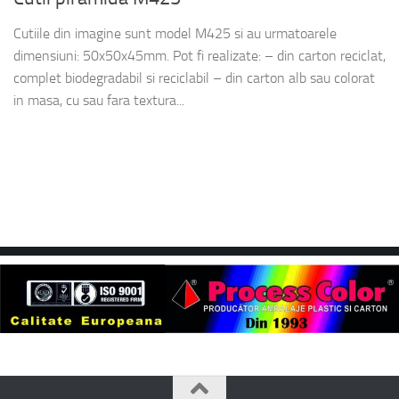
Cutiile din imagine sunt model M425 si au urmatoarele
dimensiuni: 50x50x45mm. Pot fi realizate: – din carton reciclat,
complet biodegradabil si reciclabil – din carton alb sau colorat
in masa, cu sau fara textura...