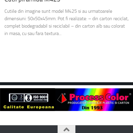
Cutiile din imagine sunt model M425 si au urmatoarele
dimensiuni: 50x50x45mm. Pot fi realizate: – din carton reciclat,
complet biodegradabil si reciclabil – din carton alb sau colorat
in masa, cu sau fara textura...