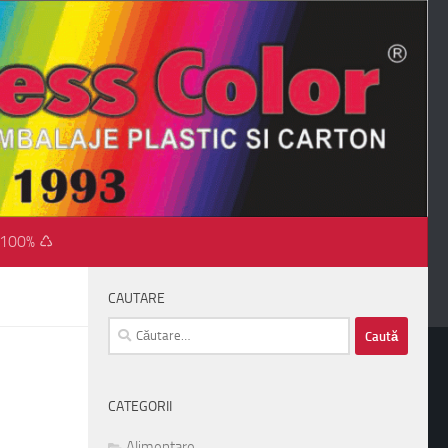
 100% ♺
CAUTARE
Caută
după:
CATEGORII
Alimentare