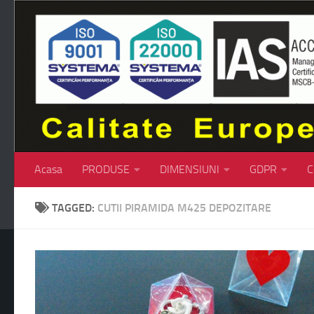
Skip to content
Acasa
PRODUSE
DIMENSIUNI
GDPR
C
TAGGED:
CUTII PIRAMIDA M425 DEPOZITARE