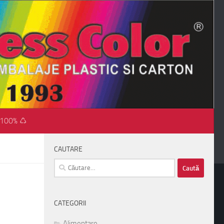
 100% ♺
CAUTARE
Caută
după:
CATEGORII
Alimentare