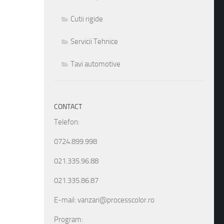
Cutii rigide
Servicii Tehnice
Tavi automotive
CONTACT
Telefon:
0724.899.998
021.335.96.88
021.335.86.87
E-mail: vanzari@processcolor.ro
Program: