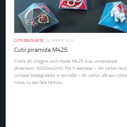
CUTII DIN PLASTIC
20 APRILIE 2022
Cutii piramida M425
Cutiile din imagine sunt model M425 si au urmatoarele
dimensiuni: 50x50x45mm. Pot fi realizate: – din carton recic
complet biodegradabil si reciclabil – din carton alb sau colora
masa, cu sau fara textura...