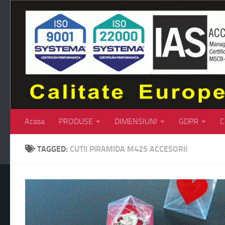
Skip to content
Acasa
PRODUSE
DIMENSIUNI
GDPR
C
TAGGED:
CUTII PIRAMIDA M425 ACCESORII