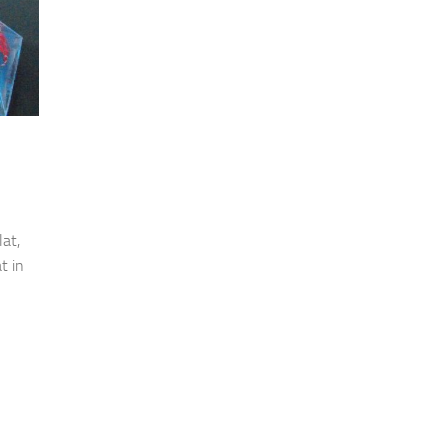
lat,
t in