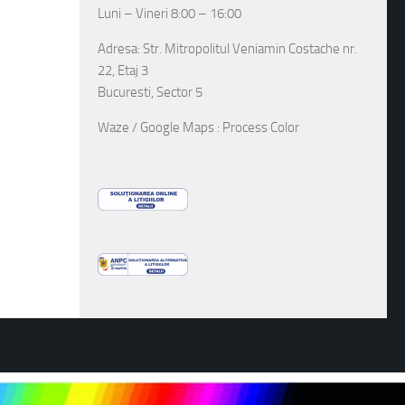
Luni – Vineri 8:00 – 16:00
Adresa: Str. Mitropolitul Veniamin Costache nr.
22, Etaj 3
Bucuresti, Sector 5
Waze / Google Maps : Process Color