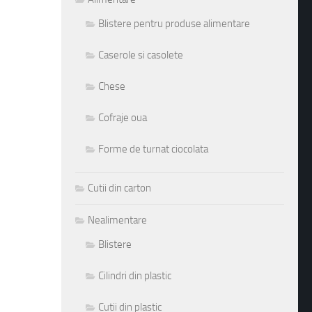
Blistere pentru produse alimentare
Caserole si casolete
Chese
Cofraje oua
Forme de turnat ciocolata
Cutii din carton
Nealimentare
Blistere
Cilindri din plastic
Cutii din plastic